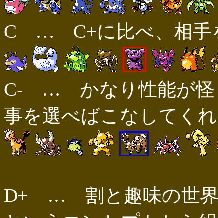
C … C+に比べ、相手を
C- … かなり性能が
事を選べばこなしてくれる(
D+ … 割と趣味の世