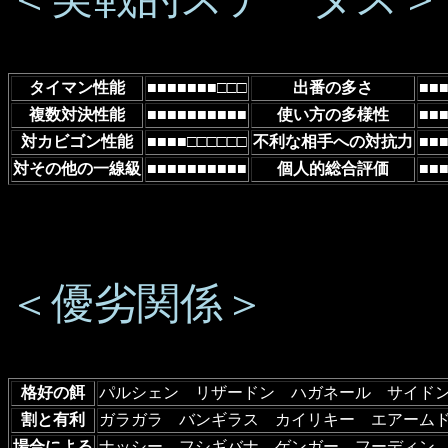
タイマン性能
■■■■■■■□□□
出番の多さ
■■
複数対決性能
■■■■■■■■■■
使い方の多様性
■■
対カビゴン性能
■■■■□□□□□□
不利な相手への対抗力
■■
対その他の一線級
■■■■■■■■■■
個人的総合評価
■■
＜優劣関係＞
格好の餌
パルシェン リザードン ハガネール サイド
割と有利
ガラガラ バンギラス カイリキー エアーム
場合による
ナッシー フシギバナ ゲンガー フーディン