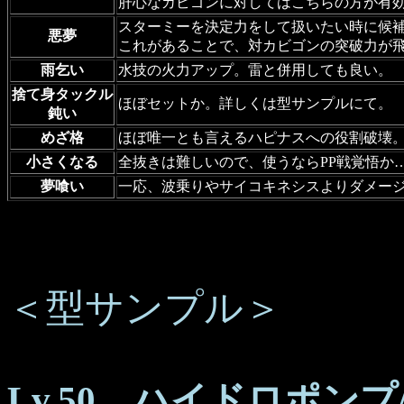
肝心なカビゴンに対してはこちらの方が有
スターミーを決定力をして扱いたい時に候
悪夢
これがあることで、対カビゴンの突破力が
雨乞い
水技の火力アップ。雷と併用しても良い。
捨て身タックル
ほぼセットか。詳しくは型サンプルにて。
鈍い
めざ格
ほぼ唯一とも言えるハピナスへの役割破壊
小さくなる
全抜きは難しいので、使うならPP戦覚悟か
夢喰い
一応、波乗りやサイコキネシスよりダメー
＜型サンプル＞
Lv.50 ハイドロポン