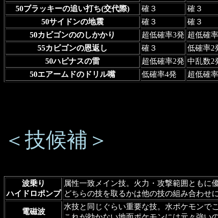
50ブラッキーの追い打ち(交代際)
確３
確３
50サイドンの地震
確３
確３
50カビゴンののしかかり
超低確率3発
超低確率
55カビゴンの恩返し
確３
低確率2
50ハピナスの雷
超低確率2発
中乱数2
50エアームドのドリル嘴
低確率4発
超低確率
＜技候補＞
波乗り
属性一致メイン技。火力・攻撃範囲ともに
ハイドロポンプ
どちらの技を取るかは他の技の組み合わせ
水技と同じぐらい重要な技。水ポケモンで
電磁波
これが効かない地面ポケモンには元々強い