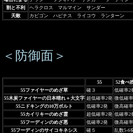
割と不利
ヘラクロス マルマイン サンダー
天敵
カビゴン ハピナス ライコウ ランターン
＜防御面＞
55
52食べ
55ファイヤーのめざ草
確３
低確率2
55木炭ファイヤーの日本晴れ＋大文字
超低確率2発
微低確率
55ニドキングの10万ボルト
低確率2発
微高確率
55カイリキーのめざ霊
超低確率2発
低確率2
55フーディンのめざ悪
低確率2発
微高確率
55フーディンのサイコキネシス
確５
乱数5-6