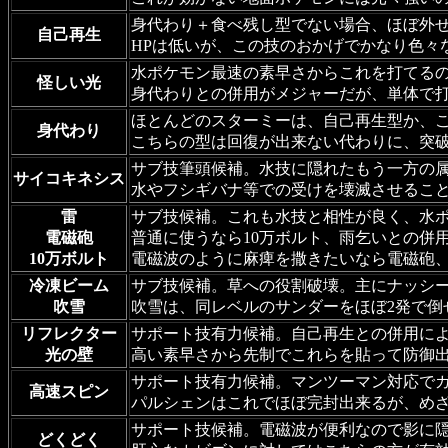
身代わり＋食べ残し型でない場合、ほぼ外
自己再生
HPは低いが、この技のおかげでかなり色々
水ポケモン最速の素早さからこれを打てる
怪しい光
身代わりとの併用がメジャーだが、単体で
ほとんどのスターミーは、自己再生型か、
身代わり
こちらの型は回復が出来ない代わりに、突
サブ技筆頭候補。水技に隠れたもう一方の
サイコキネシス
水やフシギバナ等での受けを壊滅させるこ
雷
サブ技候補。これも水技と相性が良く、水
電磁砲
普通に使うなら10万ボルト、雨乞いとの併
10万ボルト
電磁波のように麻痺を撒きたいなら電磁砲
冷凍ビーム
サブ技候補。草への役割破壊。主にナッシ
吹雪
吹雪は、同レベルのサンダーをほぼ2発で倒
リフレクター
サポート技有力候補。自己再生との併用に
光の壁
高い素早さから先制でこれらを貼って防御
サポート技有力候補。マンツーマン対応で
高速スピン
パルシェンはこれでほぼ完封出来るが、め
サポート技候補。電磁波が便利なので影に
どくどく