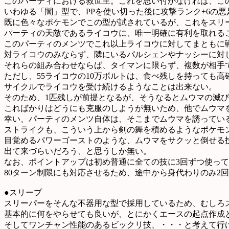
このパーティにおける救世主。これを思い付かなければ、こ
いわゆる「闇」型で、PPを使い切った後に攻撃ランク+6の
既に色々なポケモンでこの型が試されているが、これをスリ
パーティの天敵であるライコウに、唯一明確に有利を取れる
このパーティのメンツでこれ以上ライコウに対してまともに
対ライコウのみならず、隣にいるパルシェンやナッシーに対
それらの組み合わせならば、タイマンに限らず、複数が相手
ただし、55ライコウの10万ボルトは、食べ残しを持っても
サイクルでライコウを受け続けるようなことは出来ない。
そのため、1匹残しが前提となるが、そうなるとムウマの滅
こればかりはどうにも克服のしようが無いため、他でムウマ
幸い、パーティのメンツ自体は、そこまでムウマを誘ってい
ストライクも、こういう上から剣の舞を積めるようなポケモ
目覚めるパワーゴーストのような、ムウマをサクッと倒せる技
出て来づらいだろう、と思うしか無い。
なお、ポイントアップは初め普通に全ての技に3回ずつ使って
80ターン制限にも対応させるため、途中から身代わりのみ2
●スリープ
スリーパーをそんな不器用な型で採用しているため、むしろ
基本的に何をやらせても良いが、とにかくエースの起点作成
そしてワンチャン性能のあるビックリ技、・・・と考えて行