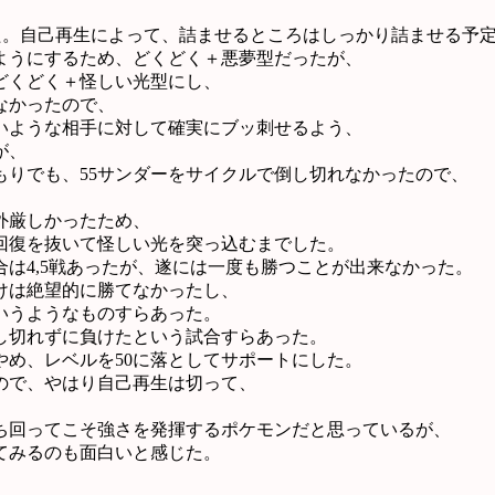
った。自己再生によって、詰ませるところはしっかり詰ませる予
ようにするため、どくどく＋悪夢型だったが、
どくどく＋怪しい光型にし、
なかったので、
いような相手に対して確実にブッ刺せるよう、
が、
りでも、55サンダーをサイクルで倒し切れなかったので、
外厳しかったため、
回復を抜いて怪しい光を突っ込むまでした。
合は4,5戦あったが、遂には一度も勝つことが出来なかった。
けは絶望的に勝てなかったし、
いうようなものすらあった。
し切れずに負けたという試合すらあった。
め、レベルを50に落としてサポートにした。
ので、やはり自己再生は切って、
ち回ってこそ強さを発揮するポケモンだと思っているが、
てみるのも面白いと感じた。