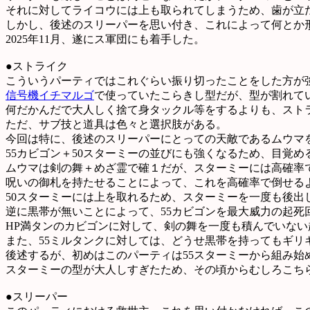
それに対してライコウには上も取られてしまうため、歯が立
しかし、後述のスリーパーを思い付き、これによって何とか
2025年11月、遂にス軍団にも着手した。
●ストライク
こういうパーティではこれぐらい振り切ったことをした方が
信号機イチマルゴ
で使っていたこらきし型だが、型が割れて
何だかんだで大人しく捨て身タックル等をするよりも、スト
ただ、サブ技と道具は色々と選択肢がある。
今回は特に、後述のスリーパーにとっての天敵であるムウマ
55カビゴン＋50スターミーの並びにも強くなるため、目覚
ムウマは剣の舞＋めざ霊で確１だが、スターミーには高確率
呪いの御札を持たせることによって、これを高確率で倒せる
50スターミーには上を取れるため、スターミーを一度も後出
逆に黒帯が無いことによって、55カビゴンを最大威力の起死
HP満タンのカビゴンに対して、剣の舞を一度も積んでいな
また、55ミルタンクに対しては、どうせ黒帯を持ってもギリ
後述するが、初めはこのパーティは55スターミーから組み始
スターミーの型が大人しすぎたため、その頃からむしろこち
●スリーパー