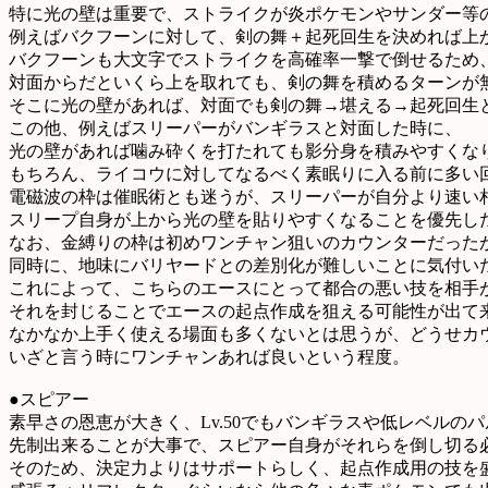
特に光の壁は重要で、ストライクが炎ポケモンやサンダー等
例えばバクフーンに対して、剣の舞＋起死回生を決めれば上
バクフーンも大文字でストライクを高確率一撃で倒せるため
対面からだといくら上を取れても、剣の舞を積めるターンが
そこに光の壁があれば、対面でも剣の舞→堪える→起死回生
この他、例えばスリーパーがバンギラスと対面した時に、
光の壁があれば噛み砕くを打たれても影分身を積みやすくな
もちろん、ライコウに対してなるべく素眠りに入る前に多い
電磁波の枠は催眠術とも迷うが、スリーパーが自分より速い
スリープ自身が上から光の壁を貼りやすくなることを優先し
なお、金縛りの枠は初めワンチャン狙いのカウンターだった
同時に、地味にバリヤードとの差別化が難しいことに気付い
これによって、こちらのエースにとって都合の悪い技を相手
それを封じることでエースの起点作成を狙える可能性が出て
なかなか上手く使える場面も多くないとは思うが、どうせカ
いざと言う時にワンチャンあれば良いという程度。
●スピアー
素早さの恩恵が大きく、Lv.50でもバンギラスや低レベルの
先制出来ることが大事で、スピアー自身がそれらを倒し切る
そのため、決定力よりはサポートらしく、起点作成用の技を