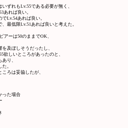
ずれもLv.55である必要が無く、
53あれば良い。
でLv.54あれば良い。
最低限Lv.51あれば良いと考えた。
ピアーは50のままでOK、
響を及ぼしそうだったし、
55欲しいところがあったのと、
もあり、
した。
ところは妥協したが、
かった場合
ー
き