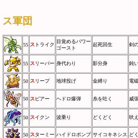
ス軍団
目覚めるパワー
ス
トライク
起死回生
剣
55
ゴースト
ス
リーパー
身代わり
影分身
鈍
55
ス
リープ
地球投げ
金縛り
電
50
50
ス
ピアー
ヘドロ爆弾
糸を吐く
威
ス
イクン
波乗り
どくどく
吠
50
ス
ターミー
ハイドロポンプ
サイコキネシス
ど
50