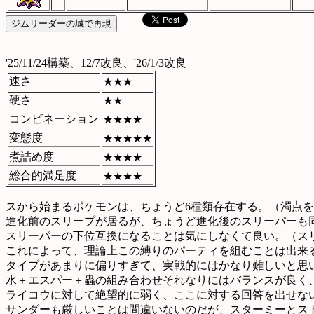
'25/11/24構築、12/7改良、'26/1/3改良
速さ
★★★
硬さ
★★
コンビネーション
★★★★
変態度
★★★★★
煮詰め度
★★★★
総合的満足度
★★★★
スから始まるポケモンは、ちょうど6種類存在する。（濁点を
進化前のスリープが居るが、ちょうど進化後のスリーパーも
スリーパーの下位互換になることは気にしなくて良い。（ス
これによって、理論上この縛りのパーティを組むことは出来
タイプがあまりに偏りすぎて、実戦的にはかなり難しいと思
水＋エスパー＋蟲の組み合わせそれなりにはバランスが良く
ライコウに対して絶望的に弱く、ここに対する回答を出せな
サンダーも厳しいことは間違いないのだが、スターミーとス