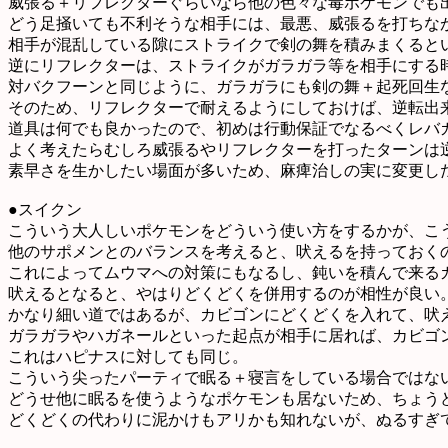
威張る＋リフレクターぐらいなら他の色々な毒ポケモンでも
どう足掻いても不利そうな相手には、最悪、威張るを打ちな
相手が混乱している隙にストライクで剣の舞を積みまくると
逆にリフレクターは、ストライクがガラガラ等を相手にする
対バクフーンと同じように、ガラガラにも剣の舞＋起死回生
そのため、リフレクターで耐えるようにしておけば、逆転出
道具は何でも良かったので、初めは行動保証でなるべくレバ
よく考えたらむしろ威張るやリフレクターを打ったターンは
素早さを生かしたい場面が多いため、麻痺治しの実に変更し
●スイクン
こういう大人しいポケモンをどういう使い方をするかが、こ
他のサポメンとのバランスを考えると、吠えるを持っておく
これによってムウマへの対策にもなるし、鈍いを積んで来る
吠えるとなると、やはりどくどくを併用するのが相性が良い
かなり細い道ではあるが、カビゴンにどくどくを入れて、吠
ガラガラやハガネールといった起点が相手に居れば、カビゴ
これはハピナスに対しても同じ。
こういう尖ったパーティで眠る＋寝言をしている場合ではな
どうせ他に眠るを使うようなポケモンも居ないため、ちょう
どくどくの代わりに泥かけもアリかも知れないが、ぬるすぎ