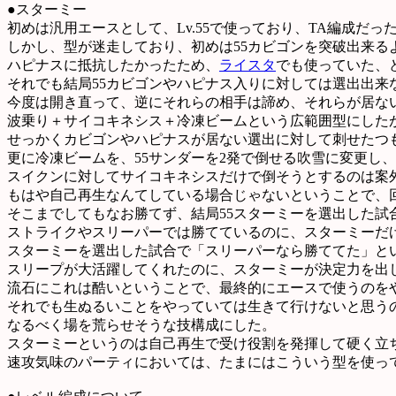
●スターミー
初めは汎用エースとして、Lv.55で使っており、TA編成だ
しかし、型が迷走しており、初めは55カビゴンを突破出来る
ハピナスに抵抗したかったため、
ライスタ
でも使っていた、
それでも結局55カビゴンやハピナス入りに対しては選出出来
今度は開き直って、逆にそれらの相手は諦め、それらが居な
波乗り＋サイコキネシス＋冷凍ビームという広範囲型にした
せっかくカビゴンやハピナスが居ない選出に対して刺せたつも
更に冷凍ビームを、55サンダーを2発で倒せる吹雪に変更し、
スイクンに対してサイコキネシスだけで倒そうとするのは案
もはや自己再生なんてしている場合じゃないということで、
そこまでしてもなお勝てず、結局55スターミーを選出した試
ストライクやスリーパーでは勝てているのに、スターミーだ
スターミーを選出した試合で「スリーパーなら勝ててた」と
スリープが大活躍してくれたのに、スターミーが決定力を出
流石にこれは酷いということで、最終的にエースで使うのをや
それでも生ぬるいことをやっていては生きて行けないと思う
なるべく場を荒らせそうな技構成にした。
スターミーというのは自己再生で受け役割を発揮して硬く立
速攻気味のパーティにおいては、たまにはこういう型を使っ