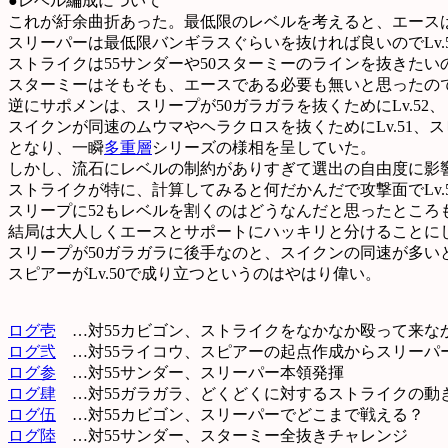
●レベル編成について
これが紆余曲折あった。最低限のレベルを考えると、エースはい
スリーパーは最低限バンギラスぐらいを抜ければ良いのでLv.
ストライクは55サンダーや50スターミーのラインを抜きたいの
スターミーはそもそも、エースである必要も無いと思ったので、
逆にサポメンは、スリープが50ガラガラを抜くためにLv.52、
スイクンが同速のムウマやヘラクロスを抜くためにLv.51、ス
となり、一瞬
多重層
シリーズの様相を呈していた。
しかし、流石にレベルの制約がありすぎて選出の自由度に影
ストライクが特に、計算してみると何だかんだで攻撃面でLv.
スリープに52もレベルを割くのはどうなんだと思ったところ
結局は大人しくエースとサポートにハッキリと分けることに
スリープが50ガラガラに後手なのと、スイクンの同速が多い
スピアーがLv.50で成り立つというのはやはり偉い。
ログ壱
…対55カビゴン、ストライクをなかなか殴って来な
ログ弐
…対55ライコウ、スピアーの起点作成からスリーパ
ログ参
…対55サンダー、スリーパー本領発揮
ログ肆
…対55ガラガラ、どくどくに対するストライクの動
ログ伍
…対55カビゴン、スリーパーでどこまで戦える？
ログ陸
…対55サンダー、スターミー全抜きチャレンジ