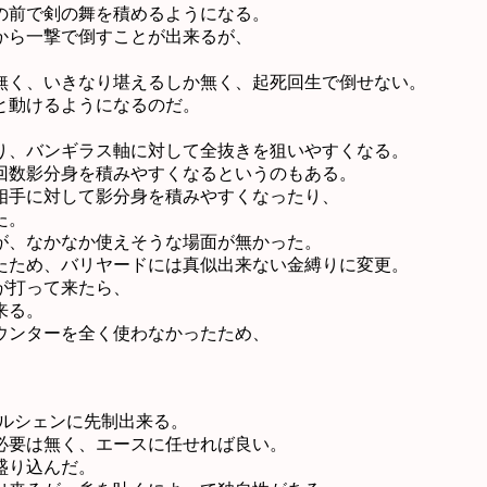
の前で剣の舞を積めるようになる。
から一撃で倒すことが出来るが、
、
無く、いきなり堪えるしか無く、起死回生で倒せない。
と動けるようになるのだ。
り、バンギラス軸に対して全抜きを狙いやすくなる。
回数影分身を積みやすくなるというのもある。
相手に対して影分身を積みやすくなったり、
た。
が、なかなか使えそうな場面が無かった。
たため、バリヤードには真似出来ない金縛りに変更。
が打って来たら、
来る。
ウンターを全く使わなかったため、
パルシェンに先制出来る。
必要は無く、エースに任せれば良い。
盛り込んだ。