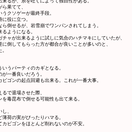
出来るが、糸を吐くによって独自性がある。
がら果てて、
いうクソゲーが最終手段。
時に役に立つ。
なら倒せるが、岩雪崩でワンパンされてしまう。
来るようになる。
ガチャが出来るように試しに気合のハチマキにしていたが、
逆に倒してもらった方が都合が良いことが多いのと、
た。
ういうパーティのカギとなる。
のが一番良いだろう。
カビゴンの起点回避も出来る。これが一番大事。
。
えるで退場させた際、
ンを毒昆布で倒せる可能性も出て来る。
いし、
ど薄荷の実がぴったりハマる。
てカビゴンをほとんど削れないのが不安。