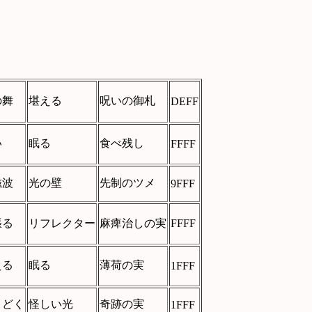
の舞
堪える
呪いの御札
DEFF
い
眠る
食べ残し
FFFF
磁波
光の壁
先制のツメ
9FFF
張る
リフレクター
麻痺治しの実
FFFF
える
眠る
薄荷の実
1FFF
くどく
怪しい光
奇跡の実
1FFF