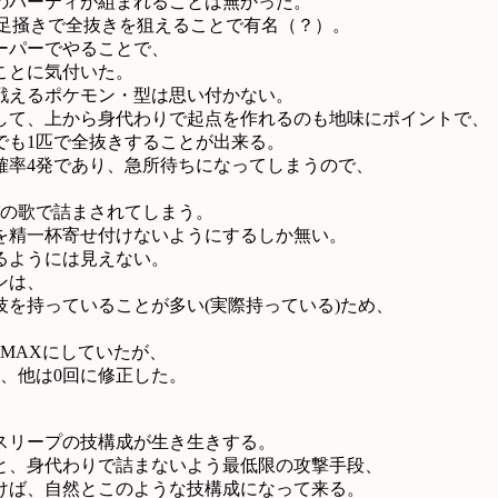
のパーティが組まれることは無かった。
悪足掻きで全抜きを狙えることで有名（？）。
ーパーでやることで、
ことに気付いた。
戦えるポケモン・型は思い付かない。
して、上から身代わりで起点を作れるのも地味にポイントで、
でも1匹で全抜きすることが出来る。
高確率4発であり、急所待ちになってしまうので、
びの歌で詰まされてしまう。
を精一杯寄せ付けないようにするしか無い。
るようには見えない。
ンは、
を持っていることが多い(実際持っている)ため、
MAXにしていたが、
回、他は0回に修正した。
スリープの技構成が生き生きする。
と、身代わりで詰まないよう最低限の攻撃手段、
けば、自然とこのような技構成になって来る。