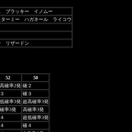
ス ブラッキー イノムー
スターミー ハガネール ライコウ
ー リザードン
52
50
高確率2発
確２
３
確３
低確率3発
超高確率3発
確率3発
高確率3発
４
超低確率3発
４
確４