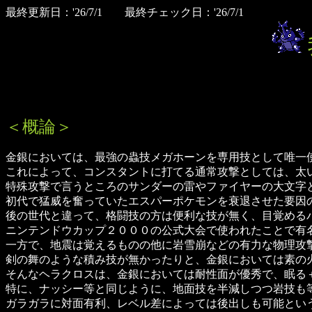
最終更新日：'26/7/1 最終チェック日：'26/7/1
＜概論＞
金銀においては、最強の蟲技メガホーンを専用技として唯一
これによって、コンスタントに打てる通常攻撃としては、太
特殊攻撃で言うところのサンダーの雷やファイヤーの大文字
初代で猛威を奮っていたエスパーポケモンを衰退させた要因
後の世代と違って、格闘技の方は便利な技が無く、目覚める
ニンテンドウカップ２０００の公式大会で使われたことで有
一方で、地震は覚えるものの他に岩雪崩などの有力な物理攻
剣の舞のような積み技が無かったりと、金銀においては素の
そんなヘラクロスは、金銀においては耐性面が優秀で、眠る
特に、ナッシー等と同じように、地面技を半減しつつ岩技も
ガラガラに対面有利、レベル差によっては後出しも可能とい