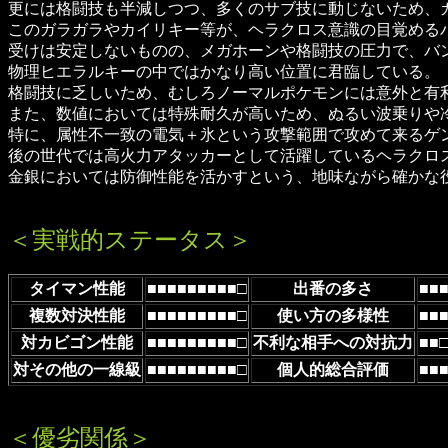
更には格闘技も半減しつつ、多くのサブ技に動じないため、
このガラガラやカイリキー等が、ヘラクロス意識の目覚める
受けは安定しないものの、メガホーンや格闘技の圧力で、バ
物理ヒエラルキーの中ではかなり高い位置に君臨している。
格闘技に乏しいため、むしろノーマルポケモンには意外と有
また、数値においては特殊耐久が高いため、ぬるい波乗りや
特に、属性不一致の電気＋氷という攻撃範囲で攻めて来るゲ
後の世代では高火力アタッカーとして活躍しているヘラクロ
金銀においては防御性能を活かすという、地味ながら確かな
＜実戦的ステータス＞
タイマン性能
■■■■■■■■■□
出番の多さ
■■
複数対決性能
■■■■■■■■■□
使い方の多様性
■■
対カビゴン性能
■■■■■■■■■□
不利な相手への対抗力
■■
対その他の一線級
■■■■■■■■■□
個人的総合評価
■■
＜優劣関係＞