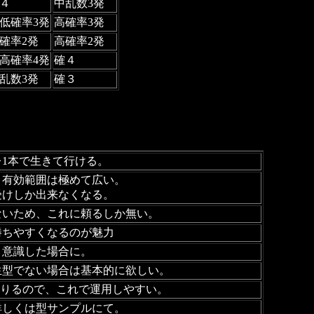
４
中乱数3発
低確率3発
高確率3発
確率2発
高確率2発
高確率4発
確４
乱数3発
確３
1本で生きて行ける。
と有効範囲は極めて広い。
受けしか出来なくなる。
ないため、これに頼るしか無い。
勝ちやすくなるのが魅力
く意識した場合に。
生型でない場合は基本的に欲しい。
足りるので、これで運用しやすい。
詳しくは型サンプルにて。