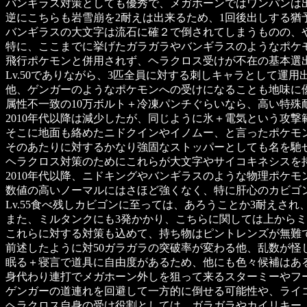
バンギラス対策としても優秀で、メガホーンではワンパンは
逆にこちらも岩雪崩を2耐えは出来るため、1回後出しする猶
バンギラスの大文字は流石に確２で倒されてしまうものの、
特に、ここまでに挙げたガラガラやバンギラスのようなポケ
飛行ポケモンと併用されず、ヘラクロス受けが不在の基本選
Lv.50でありながら、3匹全員に対する刺しキャラとして運
他、ゲンガーのようなポケモンへの受けになることも地味に
属性不一致の10万ボルト＋冷凍パンチぐらいなら、高い特殊
2010年代以降は減少したが、同じように氷＋電気という攻
そこに地面も絡めたニドクインやイノムー、と言ったポケモン
そのあたりに対するかなり強固なストッパーとしても名を馳
ヘラクロス対策のためにこれらが大文字やサイコキネシスを
2010年代以降、ニドキングやバンギラスのような物理ポケ
数値の高いノーマルにはさほど強くなく、特に肝心のカビゴ
Lv.55食べ残しカビゴンに至っては、あろうことか3耐えさ
また、ミルタンクにも3発かかり、こちらに関しては上から
これらに対する対策も込めて、持ち物はピントレンズが無難
前述したように対50ガラガラの突破率が変わる他、乱数が怪し
眠る＋寝言で道具に自由度があるため、他にも色々候補はあ
身代わり連打でメガホーン外しを狙って来るスターミーやフ
ゲンガーの道連れを回避して一方的に倒せる可能性や、ライ
ヘラクロス自身の受け役割としては、ガラガラやカイリキー