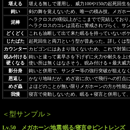
堪える
堪える無しで運用し、威力100や150の起死回生
鈍い
剣の舞を覚えないため、唯一の積み技。メガホ
ヘラクロスの9割以上がここまでで完結しており
泥棒
ヘラクロスのコレは流石に警戒されづらく、サ
どくどく
これも油断して出て来た眠るを持っていないポ
じたばた
起死回生と両刀という型が昔あった。詳しくは
カウンター
カビゴンにはあまり強くないため、これで対策
睨み付ける
鈍いと違って素早さを下げずに火力や耐久を上
硬くなる
使い所は無くはなさそう。睨み付ける＋最大威
影分身
鈍いと併用で、サンダー等の強行突破が狙えな
恩返し
かなり地味だが、めざ岩に次いで飛行への打点
めざ蟲
よほどのことが無い限りメガホーンの方が性能
我慢
寝言で発動しないため、眠る＋寝言と併用して
＜型サンプル＞
Lv.50 メガホーン/地震/眠る/寝言＠ピントレンズ