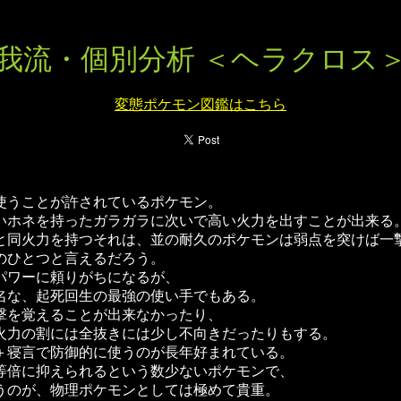
我流・個別分析 ＜ヘラクロス
変態ポケモン図鑑はこちら
使うことが許されているポケモン。
いホネを持ったガラガラに次いで高い火力を出すことが出来る
と同火力を持つそれは、並の耐久のポケモンは弱点を突けば一
のひとつと言えるだろう。
パワーに頼りがちになるが、
名な、起死回生の最強の使い手でもある。
撃を覚えることが出来なかったり、
火力の割には全抜きには少し不向きだったりもする。
＋寝言で防御的に使うのが長年好まれている。
等倍に抑えられるという数少ないポケモンで、
うのが、物理ポケモンとしては極めて貴重。