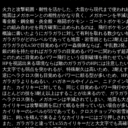
火力と攻撃範囲・耐性を活かした、大昔から現代まで使われ
地震はメガホーンとの相性がかなり良く、メガホーンを半減
毒全般・鋼全般・炎全般・格闘ポケモン・ゴーストポケモン
この組み合わせを両方確実に止められるのは、飛行ポケモン
概論に書いたようにガラガラに対して有利を取れる数少ない
ガラガラがどのレベルであっても地震・岩雪崩ともに2耐えは
ガラガラがLv.50で目覚めるパワー蟲個体ならば、中乱数2発
銀の粉を持たせればガラガラの目覚めるパワーに関わらず超高
このために目覚めるパワー飛行という役割破壊を持たせてい
HPを視認出来る環境ならば敵のガラガラのHPには注意した
大文字でも弱点を突かれるが、特殊耐久は高いため、2耐え
逆にヘラクロス側も目覚めるパワーに頼る型が多いため、H
ガラガラよりもぬるい、ハガネールやイノムー、ニドクイン
また、カイリキーに対しても、同じく目覚めるパワー飛行や
ほとんどの技を3耐え以上はすることが出来るので、ガラガ
ヘラクロス側も、メガホーンは半減されてしまい、地震も大
カイリキーは攻撃範囲を広げて眠るを持っていない場合が多
カイリキーのレベルが55であっても、クロスチョップや岩雪
逆に、鈍いを積んで来るようなカイリキーにはゴリ押しされ
また、ガラガラと違ってLv.55カイリキーだと大文字でも高