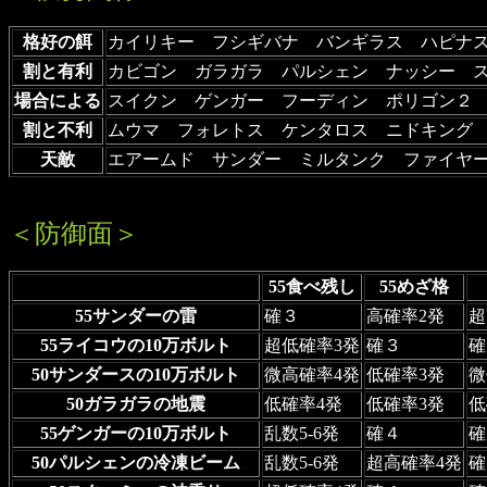
格好の餌
カイリキー フシギバナ バンギラス ハピナ
割と有利
カビゴン ガラガラ パルシェン ナッシー 
場合による
スイクン ゲンガー フーディン ポリゴン２
割と不利
ムウマ フォレトス ケンタロス ニドキング
天敵
エアームド サンダー ミルタンク ファイヤ
＜防御面＞
55食べ残し
55めざ格
55サンダーの雷
確３
高確率2発
超
55ライコウの10万ボルト
超低確率3発
確３
確
50サンダースの10万ボルト
微高確率4発
低確率3発
微
50ガラガラの地震
低確率4発
低確率3発
低
55ゲンガーの10万ボルト
乱数5-6発
確４
確
50パルシェンの冷凍ビーム
乱数5-6発
超高確率4発
確