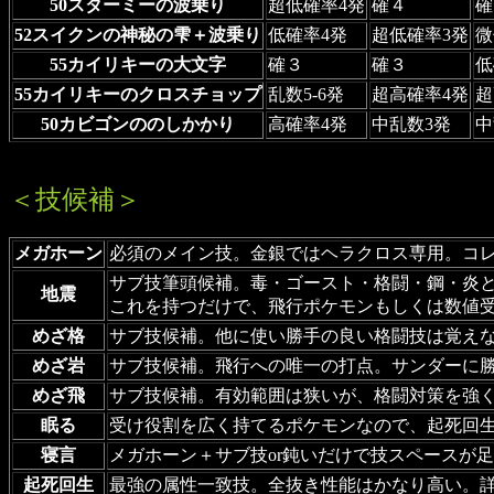
50スターミーの波乗り
超低確率4発
確４
確
52スイクンの神秘の雫＋波乗り
低確率4発
超低確率3発
微
55カイリキーの大文字
確３
確３
低
55カイリキーのクロスチョップ
乱数5-6発
超高確率4発
超
50カビゴンののしかかり
高確率4発
中乱数3発
中
＜技候補＞
メガホーン
必須のメイン技。金銀ではヘラクロス専用。コレ
サブ技筆頭候補。毒・ゴースト・格闘・鋼・炎
地震
これを持つだけで、飛行ポケモンもしくは数値
めざ格
サブ技候補。他に使い勝手の良い格闘技は覚え
めざ岩
サブ技候補。飛行への唯一の打点。サンダーに
めざ飛
サブ技候補。有効範囲は狭いが、格闘対策を強
眠る
受け役割を広く持てるポケモンなので、起死回
寝言
メガホーン＋サブ技or鈍いだけで技スペースが
起死回生
最強の属性一致技。全抜き性能はかなり高い。