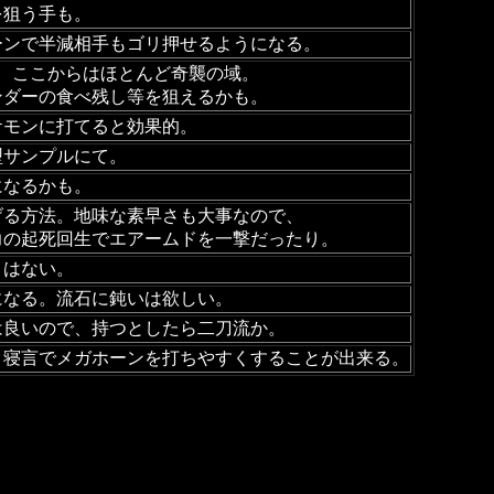
を狙う手も。
ーンで半減相手もゴリ押せるようになる。
、ここからはほとんど奇襲の域。
ンダーの食べ残し等を狙えるかも。
ケモンに打てると効果的。
型サンプルにて。
になるかも。
げる方法。地味な素早さも大事なので、
力の起死回生でエアームドを一撃だったり。
くはない。
になる。流石に鈍いは欲しい。
は良いので、持つとしたら二刀流か。
、寝言でメガホーンを打ちやすくすることが出来る。