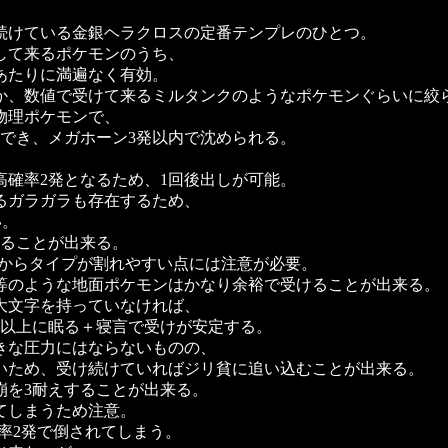
続けている金銀ヘラクロスの定番テンプレのひとつ。
して来るポケモンのうち、
あたりに満遍なく有効。
か、数値で受けて来るミルタンクのようなポケモンぐらいに絞
物理ポケモンで、
でき、メガホーン3発以内で沈められる。
。
確率2発となるため、1回後出しが可能。
るガラガラも存在するため、
い。
することが出来る。
Pからタイプが割れやすい点には注意が必要。
等のような地面ポケモンはかなり余裕で受けることが出来る。
大文字を持っていなければ、
ラ以上に眠る＋寝言で受けが安定する。
きな圧力にはならないものの、
いため、受け続けていればジリ貧に追い込むことが出来る。
崩を3耐えすることが出来る。
てしまうため注意。
確率2発で倒されてしまう。