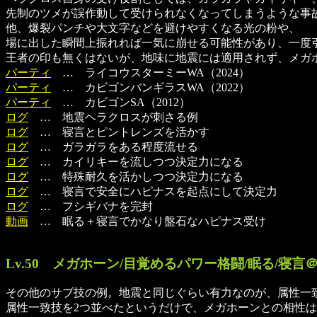
先制のツメが誤作動して受けられなくなってしまうような事
他、爆裂パンチや大文字などを避けやすくなる光の粉や、
場に出した瞬間上振れれば一気に崩せる可能性があり、一度
王者の印も無くはないが、地味に地震には適用されず、メガ
パーティ
… ライコウスターミーWA（2024）
パーティ
… カビゴンバンギラスWA（2022）
パーティ
… カビゴンSA（2012）
ログ
… 地震ヘラクロスが刺さる例
ログ
… 寝言とピントレンズを活かす
ログ
… ガラガラをある程度流せる
ログ
… カイリキーを流しつつ決定力になる
ログ
… 特殊耐久を活かしつつ決定力になる
ログ
… 寝言で安全にハピナスを起点にして決定力
ログ
… フシギバナを完封
動画
… 眠る＋寝言でかなり盤石なハピナス受け
Lv.50 メガホーン/目覚めるパワー格闘/眠る/寝
その他のサブ技の例。地震と同じぐらい有力なのが、属性一
属性一致技を2つ並べたというだけで、メガホーンとの相性