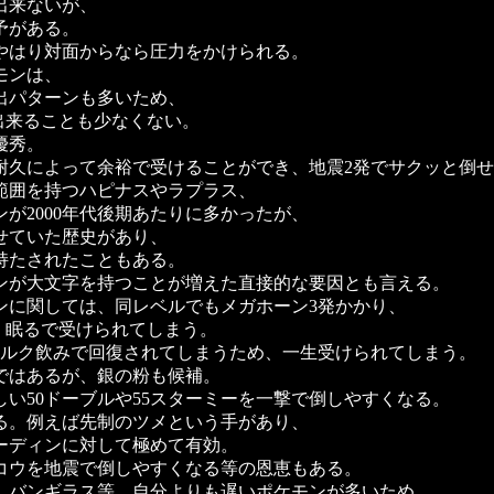
出来ないが、
予がある。
やはり対面からなら圧力をかけられる。
モンは、
出パターンも多いため、
用出来ることも少なくない。
優秀。
耐久によって余裕で受けることができ、地震2発でサクッと倒
撃範囲を持つハピナスやラプラス、
が2000年代後期あたりに多かったが、
せていた歴史があり、
持たされたこともある。
モンが大文字を持つことが増えた直接的な要因とも言える。
ンに関しては、同レベルでもメガホーン3発かかり、
れ、眠るで受けられてしまう。
ミルク飲みで回復されてしまうため、一生受けられてしまう。
ではあるが、銀の粉も候補。
い50ドーブルや55スターミーを一撃で倒しやすくなる。
る。例えば先制のツメという手があり、
ーディンに対して極めて有効。
コウを地震で倒しやすくなる等の恩恵もある。
、バンギラス等、自分よりも遅いポケモンが多いため、