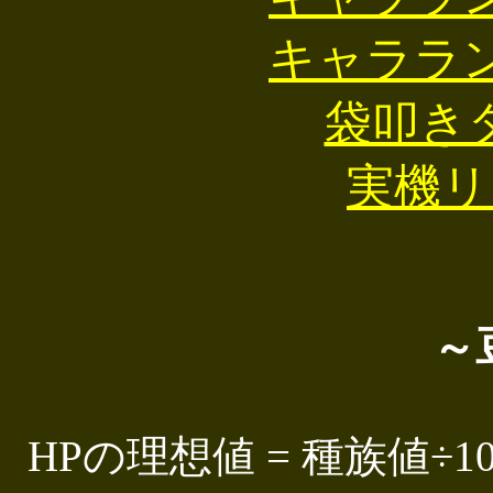
キャララン
袋叩き
実機リ
～
HPの理想値 = 種族値÷1