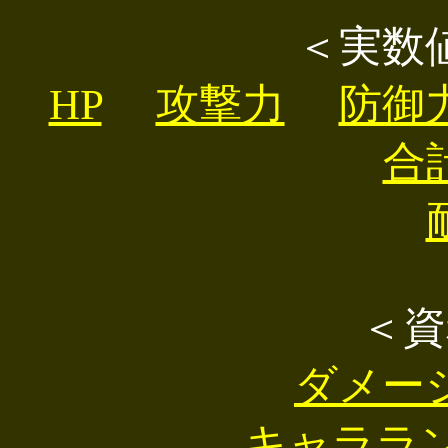
＜実数
HP
攻撃力
防御
合
＜資
ダメー
キャララン