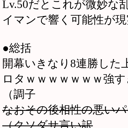
Lv.50だとこれが微妙
イマンで響く可能性が現
●総括
開幕いきなり8連勝した上
ロタｗｗｗｗｗｗｗ強す
（調子
なおその後相性の悪いパ
（クソダサ言い訳