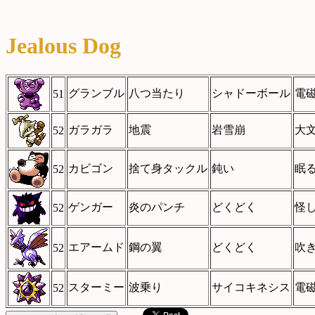
Jealous Dog
グランブル
八つ当たり
シャドーボール
電
51
ガラガラ
地震
岩雪崩
大
52
カビゴン
捨て身タックル
鈍い
眠
52
ゲンガー
炎のパンチ
どくどく
怪
52
エアームド
鋼の翼
どくどく
吹
52
スターミー
波乗り
サイコキネシス
電
52