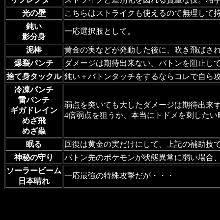
光の壁
こちらはストライクも使えるので無理して
鈍い
一応選択肢として。
影分身
泥棒
黄金の実などが発動した後に、吹き飛ばさ
爆裂パンチ
ダメージは期待出来ない。バトンを阻止し
捨て身タックル
鈍い＋バトンタッチをするならコレで自ら
冷凍パンチ
雷パンチ
弱点を突いても大したダメージは期待出来
ギガドレイン
4倍弱点を狙うか、本当にトドメを刺したい
めざ飛
めざ蟲
眠る
回復は黄金の実だけにして、上記の補助技
神秘の守り
バトン先のポケモンが状態異常に弱い場合
ソーラービーム
一応最強の特殊攻撃だが・・・
日本晴れ