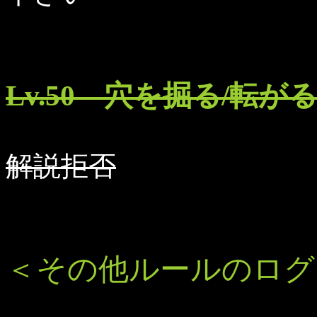
Lv.50 穴を掘る/転
解説拒否
＜その他ルールのログ