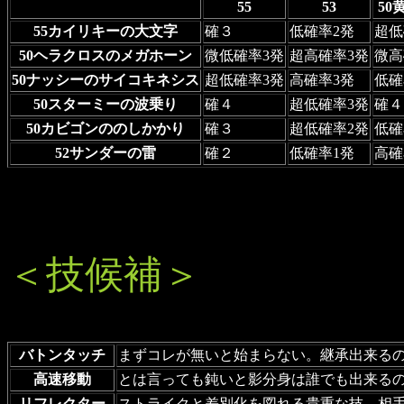
55
53
50
55カイリキーの大文字
確３
低確率2発
超低
50ヘラクロスのメガホーン
微低確率3発
超高確率3発
微高
50ナッシーのサイコキネシス
超低確率3発
高確率3発
低確
50スターミーの波乗り
確４
超低確率3発
確４
50カビゴンののしかかり
確３
超低確率2発
低確
52サンダーの雷
確２
低確率1発
高確
＜技候補＞
バトンタッチ
まずコレが無いと始まらない。継承出来る
高速移動
とは言っても鈍いと影分身は誰でも出来る
リフレクター
ストライクと差別化を図れる貴重な技。相