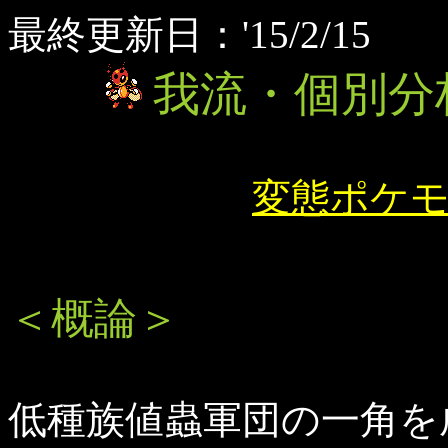
最終更新日：'15/2/15 
我流・個別分
変態ポケ
＜概論＞
低種族値蟲軍団の一角を