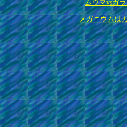
ムウマvsガラ
メガニウムは