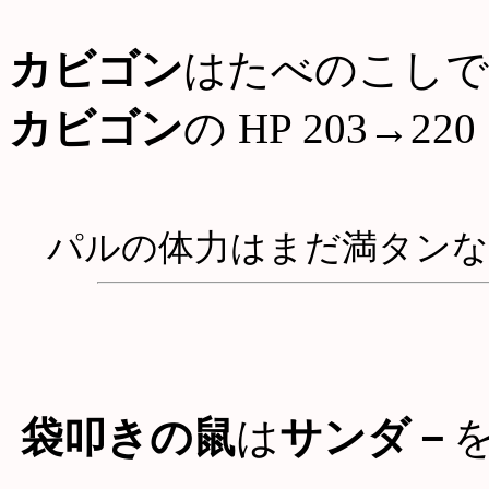
カビゴン
はたべのこしで
カビゴン
の HP 203→220
パルの体力はまだ満タンな
袋叩きの鼠
は
サンダ－