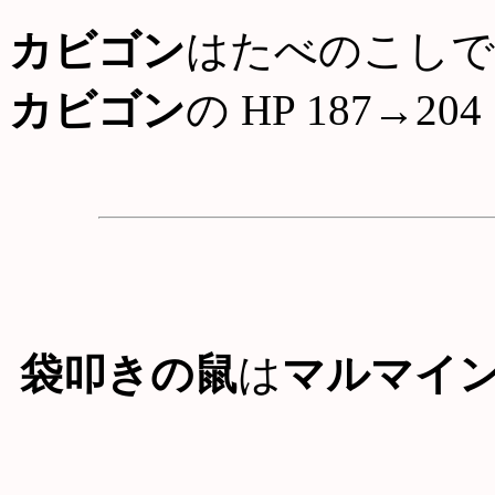
カビゴン
はたべのこしで
カビゴン
の HP 187→204
袋叩きの鼠
は
マルマイ