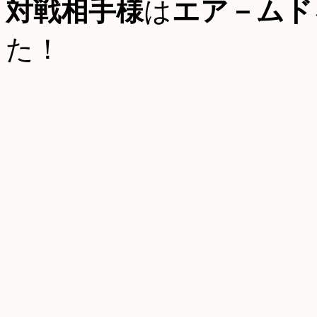
対戦相手様
は
エア－ムド
た！