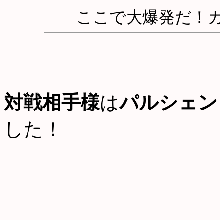
ここで大爆発だ！
対戦相手様
は
パルシェン
した！