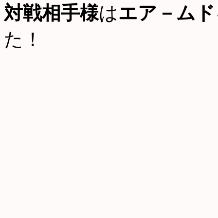
対戦相手様
は
エア－ムド
た！