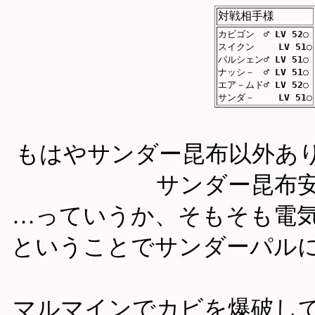
対戦相手様
カビゴン ♂
LV 52
○
スイクン
LV 51
○
パルシェン♂
LV 51
○
ナッシ－ ♂
LV 51
○
エア－ムド♂
LV 52
○
サンダ－
LV 51
○
もはやサンダー昆布以外あ
サンダー昆布
…っていうか、そもそも電
ということでサンダーパル
マルマインでカビを爆破し