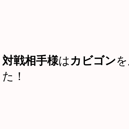
対戦相手様
は
カビゴン
を
た！