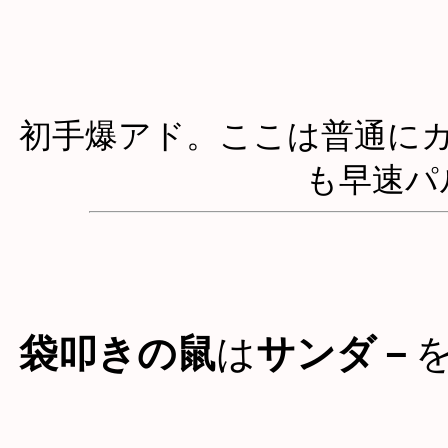
初手爆アド。ここは普通に
も早速パ
袋叩きの鼠
は
サンダ－