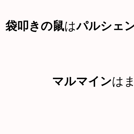
袋叩きの鼠
は
パルシェ
マルマイン
は