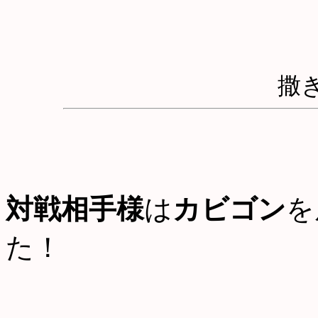
撒
対戦相手様
は
カビゴン
を
た！