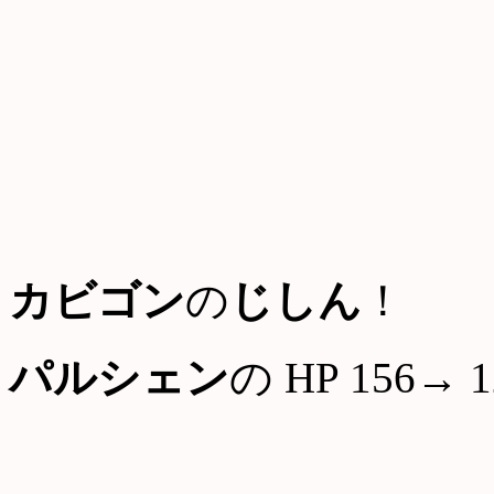
カビゴン
の
じしん
！
パルシェン
の HP 156→ 1