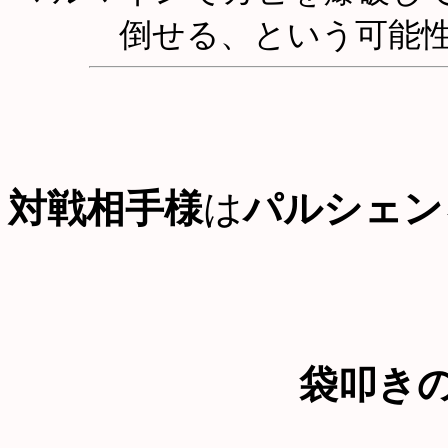
倒せる、という可能
対戦相手様
は
パルシェン
袋叩き