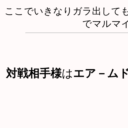
ここでいきなりガラ出して
でマルマ
対戦相手様
は
エア－ム