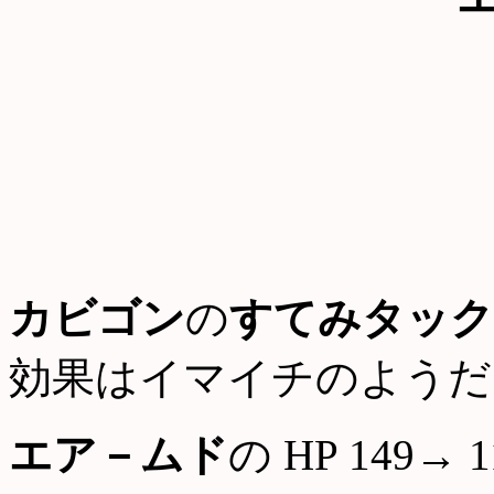
カビゴン
の
すてみタック
効果はイマイチのようだ
エア－ムド
の HP 149→ 1