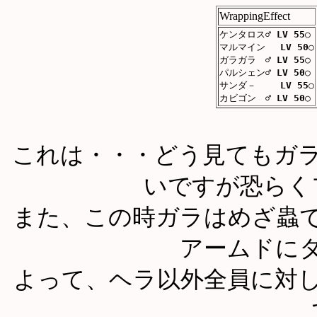
WrappingEffect
ケンタロス♂
LV 55
○
マルマイン
LV 50
○
ガラガラ ♂
LV 55
○
パルシェン♂
LV 50
○
サンダ－
LV 55
○
カビゴン ♂
LV 50
○
これは・・・どう見てもガ
いですが恐らく
また、この時ガラはめざ蟲
アームドに
よって、ヘラ以外全員に対