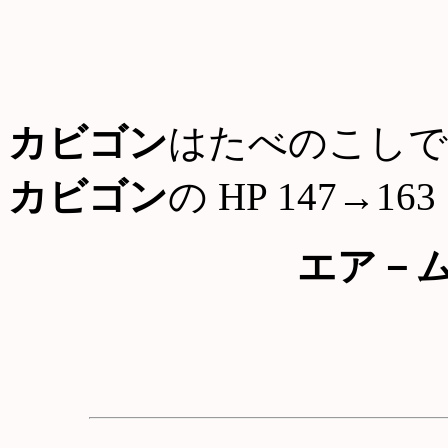
カビゴン
はたべのこしで
カビゴン
の HP 147→163
エア－