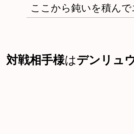
ここから鈍いを積んで
対戦相手様
は
デンリュ