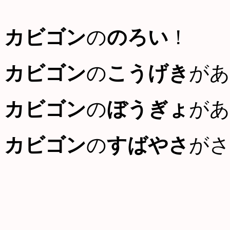
カビゴン
の
のろい
！
カビゴン
の
こうげき
があ
カビゴン
の
ぼうぎょ
があ
カビゴン
の
すばやさ
がさ