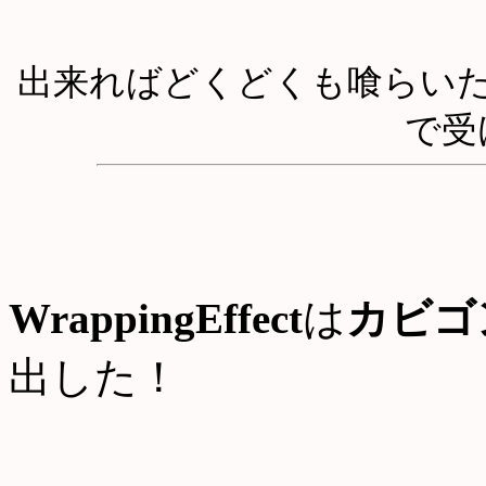
出来ればどくどくも喰らい
で受
WrappingEffect
は
カビゴ
出した！