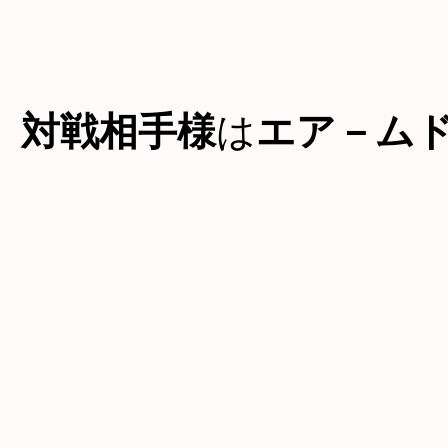
対戦相手様
は
エア－ム