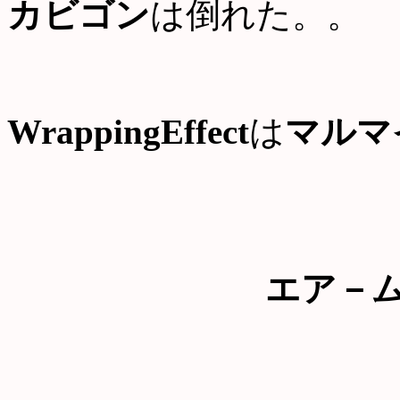
カビゴン
は倒れた。。
WrappingEffect
は
マルマ
エア－