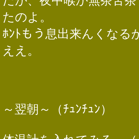
だが、夜中喉が無茶苦茶
たのよ。
ﾎﾝﾄもう息出来んくな
ええ。
～翌朝～（ﾁｭﾝﾁｭﾝ）