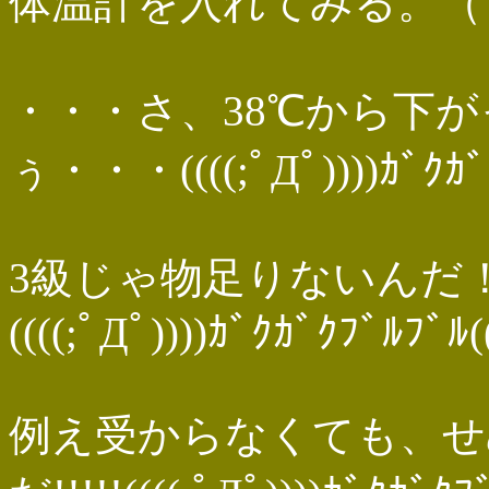
体温計を入れてみる。（ﾄﾞ
・・・さ、38℃から下
ぅ・・・((((;ﾟДﾟ))))ｶﾞｸｶﾞ
3級じゃ物足りないんだ！準
((((;ﾟДﾟ))))ｶﾞｸｶﾞｸﾌﾞﾙﾌﾞﾙ(
例え受からなくても、せ