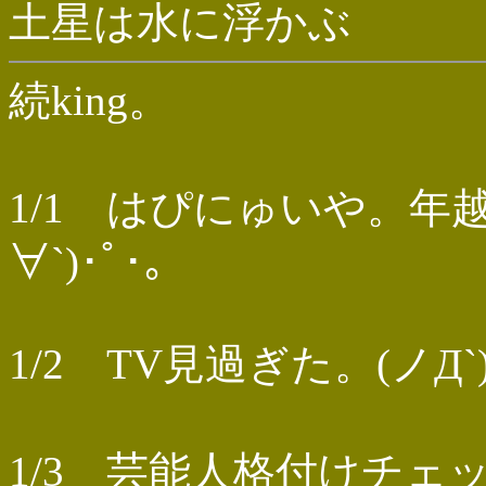
土星は水に浮かぶ
続king。
1/1 はぴにゅいや。年越
∀`)･ﾟ･｡
1/2 TV見過ぎた。(ノД`
1/3 芸能人格付けチェックｷ