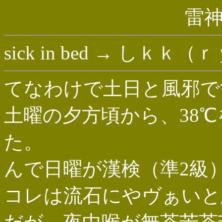
雷
sick in bed → しｋｋ（
てなわけで土日と風邪で
土曜の夕方頃から、38
た。
んで日曜が漢検（準2級
コレは流石にやヴぁいと